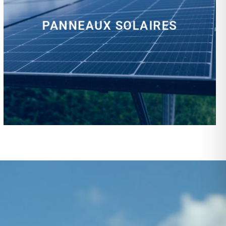
PANNEAUX SOLAIRES
installation, rénovation, dépannage…