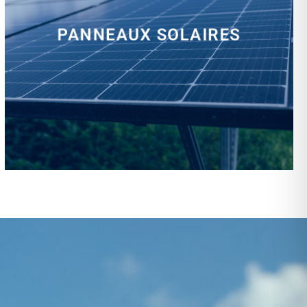
PANNEAUX SOLAIRES
installation, rénovation, dépannage…