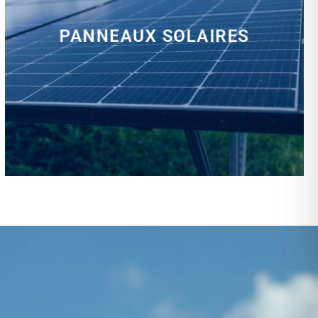
PANNEAUX SOLAIRES
installation, rénovation, dépannage…