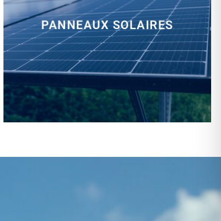
PANNEAUX SOLAIRES
installation, rénovation, dépannage…