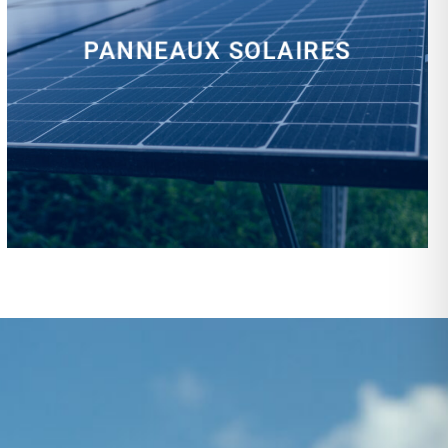
PANNEAUX SOLAIRES
installation, rénovation, dépannage…