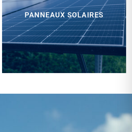
PANNEAUX SOLAIRES
installation, rénovation, dépannage…