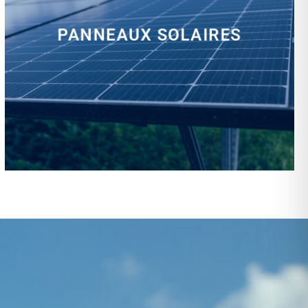
PANNEAUX SOLAIRES
installation, rénovation, dépannage…